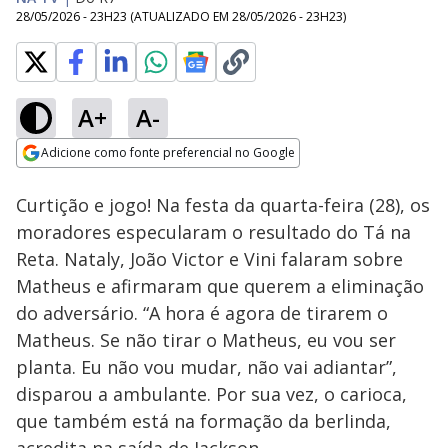
28/05/2026 - 23H23
(ATUALIZADO EM
28/05/2026 - 23H23
)
A+
A-
Loaded
:
12.47%
Adicione como fonte preferencial no Google
Ativar
Som
Opens in new window
Curtição e jogo! Na festa da quarta-feira (28), os
moradores especularam o resultado do Tá na
Reta. Nataly, João Victor e Vini falaram sobre
Matheus e afirmaram que querem a eliminação
do adversário. “A hora é agora de tirarem o
Matheus. Se não tirar o Matheus, eu vou ser
planta. Eu não vou mudar, não vai adiantar”,
disparou a ambulante. Por sua vez, o carioca,
que também está na formação da berlinda,