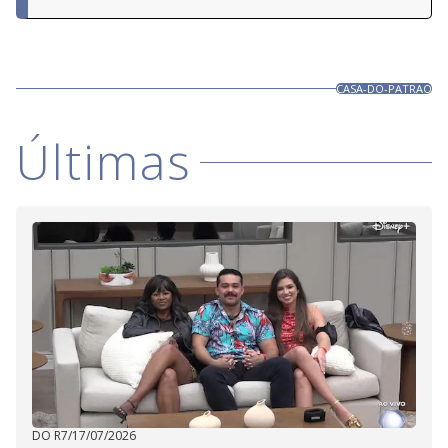
CASA-DO-PATRAO
Últimas
DO R7
/
17/07/2026