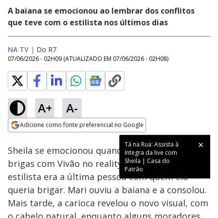
A baiana se emocionou ao lembrar dos conflitos
que teve com o estilista nos últimos dias
NA TV
|
Do R7
07/06/2026 - 02H09
(ATUALIZADO EM
07/06/2026 - 02H08
)
A+
A-
Loaded
:
24.61%
Adicione como fonte preferencial no Google
Ativar
Som
Opens in new window
Tá na Rua: Assista à
Sheila se emocionou quando recordou das
íntegra da live com
Sheila | Casa do
brigas com Vivão no reality e desabafou que o
Patrão
estilista era a última pessoa com quem ela
queria brigar. Mari ouviu a baiana e a consolou.
Mais tarde, a carioca revelou o novo visual, com
o cabelo natural, enquanto alguns moradores