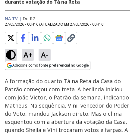
durante votação do Tá na Reta
NA TV
|
Do R7
27/05/2026 - 00H16
(ATUALIZADO EM
27/05/2026 - 00H16
)
A+
A-
Loaded
:
27.83%
Adicione como fonte preferencial no Google
Ativar
Som
Opens in new window
A formação do quarto Tá na Reta da Casa do
Patrão começou com treta. A berlinda iniciou
com João Victor, o Patrão da semana, indicando
Matheus. Na sequência, Vini, vencedor do Poder
do Voto, mandou Jackson direto. Mas o clima
esquentou com a abertura da votação da Casa,
quando Sheila e Vini trocaram votos e farpas. A