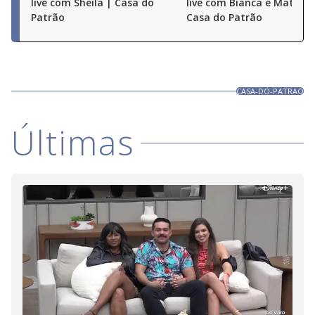
live com Sheila | Casa do
live com Bianca e Matheu
Patrão
Casa do Patrão
CASA-DO-PATRAO
Últimas