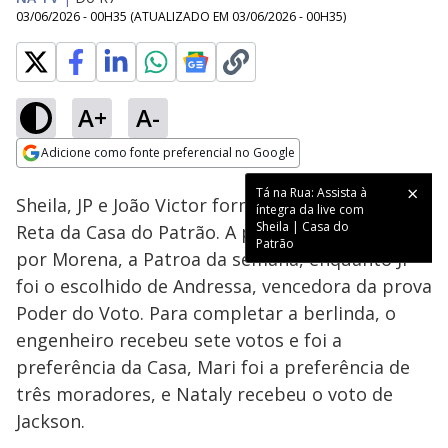
03/06/2026 - 00H35
(ATUALIZADO EM
03/06/2026 - 00H35
)
A+
A-
Loaded
:
12.95%
Adicione como fonte preferencial no Google
Ativar
Som
Opens in new window
Tá na Rua: Assista à
Sheila, JP e João Victor formam o sexto Tá na
íntegra da live com
Sheila | Casa do
Reta da Casa do Patrão. A policial foi indicada
Patrão
por Morena, a Patroa da semana, enquanto JP
foi o escolhido de Andressa, vencedora da prova
Poder do Voto. Para completar a berlinda, o
engenheiro recebeu sete votos e foi a
preferência da Casa, Mari foi a preferência de
três moradores, e Nataly recebeu o voto de
Jackson.