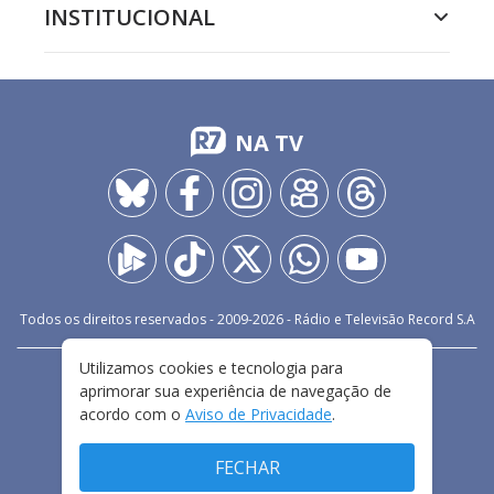
INSTITUCIONAL
NA TV
Todos os direitos reservados - 2009-
2026
- Rádio e Televisão Record S.A
Utilizamos cookies e tecnologia para
CARREIRA
FALE CONOSCO
PRIVACIDADE
aprimorar sua experiência de navegação de
TERMOS E CONDIÇÕES DE USO
acordo com o
Aviso de Privacidade
.
FECHAR