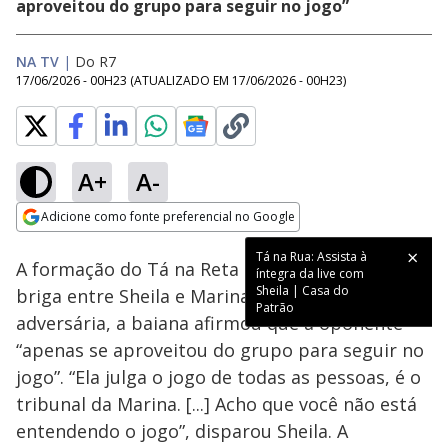
aproveitou do grupo para seguir no jogo”
NA TV
|
Do R7
17/06/2026 - 00H23
(ATUALIZADO EM
17/06/2026 - 00H23
)
A+
A-
Loaded
:
19.15%
Adicione como fonte preferencial no Google
Ativar
Som
Opens in new window
Tá na Rua: Assista à
A formação do Tá na Reta rendeu mais uma
íntegra da live com
Sheila | Casa do
briga entre Sheila e Marina. Ao votar na
Patrão
adversária, a baiana afirmou que a oponente
“apenas se aproveitou do grupo para seguir no
jogo”. “Ela julga o jogo de todas as pessoas, é o
tribunal da Marina. [...] Acho que você não está
entendendo o jogo”, disparou Sheila. A