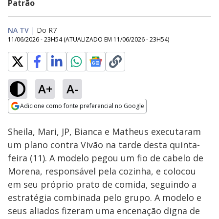
Patrão
NA TV
|
Do R7
11/06/2026 - 23H54
(ATUALIZADO EM
11/06/2026 - 23H54
)
A+
A-
Loaded
:
13.18%
Adicione como fonte preferencial no Google
Ativar
Som
Opens in new window
Sheila, Mari, JP, Bianca e Matheus executaram
um plano contra Vivão na tarde desta quinta-
feira (11). A modelo pegou um fio de cabelo de
Morena, responsável pela cozinha, e colocou
em seu próprio prato de comida, seguindo a
estratégia combinada pelo grupo. A modelo e
seus aliados fizeram uma encenação digna de