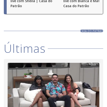
live com Sheila | Casa do
live com Bianca e Matheu
Patrão
Casa do Patrão
CASA-DO-PATRAO
Últimas