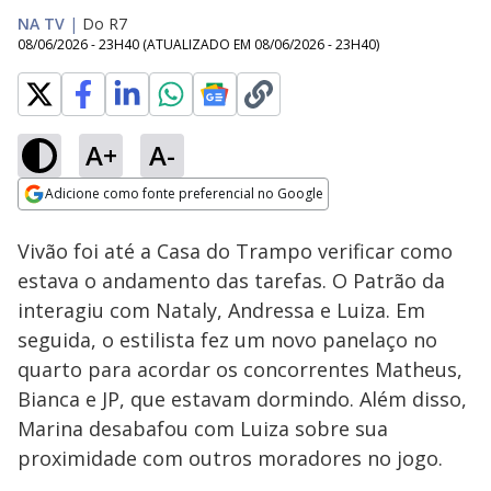
NA TV
|
Do R7
08/06/2026 - 23H40
(ATUALIZADO EM
08/06/2026 - 23H40
)
A+
A-
Loaded
:
17.72%
Adicione como fonte preferencial no Google
Ativar
Som
Opens in new window
Vivão foi até a Casa do Trampo verificar como
estava o andamento das tarefas. O Patrão da
interagiu com Nataly, Andressa e Luiza. Em
seguida, o estilista fez um novo panelaço no
quarto para acordar os concorrentes Matheus,
Bianca e JP, que estavam dormindo. Além disso,
Marina desabafou com Luiza sobre sua
proximidade com outros moradores no jogo.