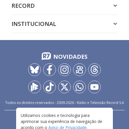
RECORD
INSTITUCIONAL
NOVIDADES
Todos os direitos reservados - 2009-
2026
- Rádio e Televisão Record S.A
Utilizamos cookies e tecnologia para
CARREIRA
FALE CONOSCO
PRIVACIDADE
aprimorar sua experiência de navegação de
TERMOS E CONDIÇÕES DE USO
acordo com o
Aviso de Privacidade
.