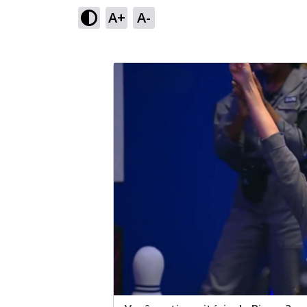
A+
A-