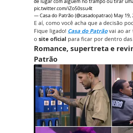
de lugar com alguém no trampo ou tirar uma
pic.twitter.com/iZo50ssu4t
— Casa do Patrão (@casadopatrao)
May 19,
E aí, como você acha que a decisão p
Fique ligado!
Casa do Patrão
vai ao ar 
o
site oficial
para ficar por dentro das
Romance, supertreta e revi
Patrão