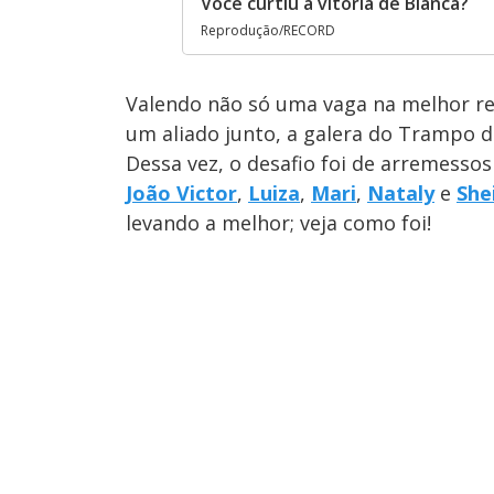
Você curtiu a vitória de Bianca?
Reprodução/RECORD
Valendo não só uma vaga na melhor re
um aliado junto, a galera do Trampo 
Dessa vez, o desafio foi de arremesso
João Victor
,
Luiza
,
Mari
,
Nataly
e
She
levando a melhor; veja como foi!