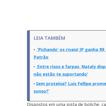
LEIA TAMBÉM
‘Pichando’ os rivais! JP ganha R
Patrão
Entre risos e farpas, Nataly disp
não estão te suportando’
Sem proteína? Luis Fellipe prom
sonso?’
Dispostos em uma pista de boliche, c