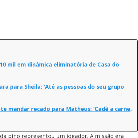
$ 10 mil em dinâmica eliminatória de Casa do
ara para Sheila: ‘Até as pessoas do seu grupo
ete mandar recado para Matheus: ‘Cadê a carne,
ada pino representou um jogador. A missão era