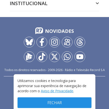
INSTITUCIONAL
NOVIDADES
Todos os direitos reservados - 2009-
2026
- Rádio e Televisão Record S.A
Utilizamos cookies e tecnologia para
CARREIRA
FALE CONOSCO
PRIVACIDADE
aprimorar sua experiência de navegação de
TERMOS E CONDIÇÕES DE USO
acordo com o
Aviso de Privacidade
.
FECHAR