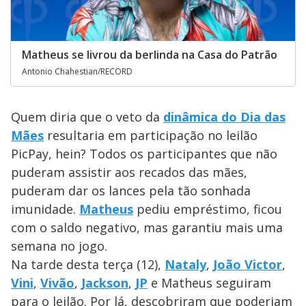
Matheus se livrou da berlinda na Casa do Patrão
Antonio Chahestian/RECORD
Quem diria que o veto da
dinâmica do Dia das
Mães
resultaria em participação no leilão
PicPay, hein? Todos os participantes que não
puderam assistir aos recados das mães,
puderam dar os lances pela tão sonhada
imunidade.
Matheus
pediu empréstimo, ficou
com o saldo negativo, mas garantiu mais uma
semana no jogo.
Na tarde desta terça (12),
Nataly
,
João Victor
,
Vini
,
Vivão
,
Jackson
,
JP
e Matheus seguiram
para o leilão. Por lá, descobriram que poderiam