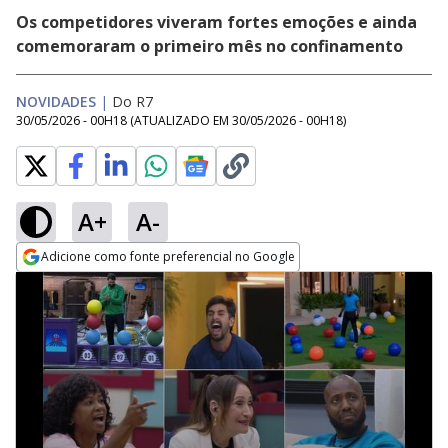
Os competidores viveram fortes emoções e ainda
comemoraram o primeiro mês no confinamento
NOVIDADES
|
Do R7
30/05/2026 - 00H18
(ATUALIZADO EM
30/05/2026 - 00H18
)
A+
A-
Adicione como fonte preferencial no Google
Opens in new window