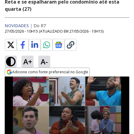
Reta e se espalharam pelo condomínio até esta
quarta (27)
NOVIDADES
|
Do R7
27/05/2026 - 10H15
(ATUALIZADO EM
27/05/2026 - 10H15
)
A+
A-
Adicione como fonte preferencial no Google
Opens in new window