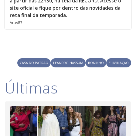
a partir das 22h30, na tela da RECORD. Acesse o
site oficial e fique por dentro das novidades da
reta final da temporada.
Arte/R7
CASA DO PATRÃO
LEANDRO HASSUM
BONINHO
ELIMINAÇÃO
Últimas