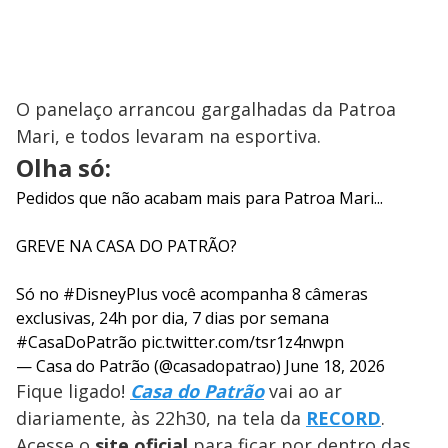
O panelaço arrancou gargalhadas da Patroa
Mari, e todos levaram na esportiva.
Olha só:
Pedidos que não acabam mais para Patroa Mari...
GREVE NA CASA DO PATRÃO?
Só no
#DisneyPlus
você acompanha 8 câmeras
exclusivas, 24h por dia, 7 dias por semana
#CasaDoPatrão
pic.twitter.com/tsr1z4nwpn
— Casa do Patrão (@casadopatrao)
June 18, 2026
Fique ligado!
Casa do Patrão
vai ao ar
diariamente, às 22h30, na tela da
RECORD
.
Acesse o
site oficial
para ficar por dentro das