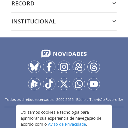
RECORD
INSTITUCIONAL
NOVIDADES
Todos os direitos reservados - 2009-
2026
- Rádio e Televisão Record S.A
Utilizamos cookies e tecnologia para
CARREIRA
FALE CONOSCO
PRIVACIDADE
aprimorar sua experiência de navegação de
TERMOS E CONDIÇÕES DE USO
acordo com o
Aviso de Privacidade
.