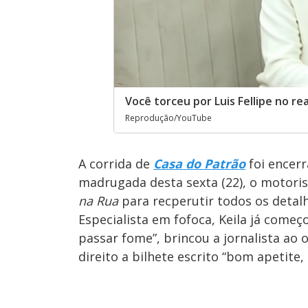
Você torceu por Luis Fellipe no rea
Reprodução/YouTube
A corrida de
Casa do Patrão
foi encer
madrugada desta sexta (22), o motorist
na Rua
para recperutir todos os detalh
Especialista em fofoca, Keila já começ
passar fome”, brincou a jornalista ao 
direito a bilhete escrito “bom apetite,