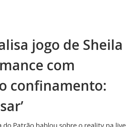
alisa jogo de Sheila
romance com
o confinamento:
sar’
do Patrão hablou sobre o reality na live