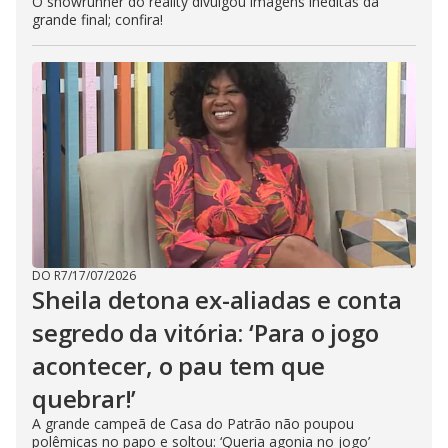
O showrunner do reality divulgou imagens inéditas da
grande final; confira!
DO R7
/
17/07/2026
Sheila detona ex-aliadas e conta
segredo da vitória: ‘Para o jogo
acontecer, o pau tem que
quebrar!’
A grande campeã de Casa do Patrão não poupou
polêmicas no papo e soltou: ‘Queria agonia no jogo’