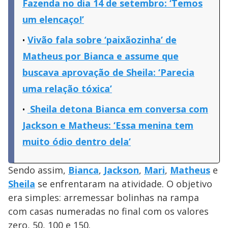
Fazenda no dia 14 de setembro: ‘Temos
um elencaço!’
Vivão fala sobre ‘paixãozinha’ de
Matheus por Bianca e assume que
buscava aprovação de Sheila: ‘Parecia
uma relação tóxica’
Sheila detona Bianca em conversa com
Jackson e Matheus: ‘Essa menina tem
muito ódio dentro dela’
Sendo assim,
Bianca
,
Jackson
,
Mari
,
Matheus
e
Sheila
se enfrentaram na atividade. O objetivo
era simples: arremessar bolinhas na rampa
com casas numeradas no final com os valores
zero, 50, 100 e 150.