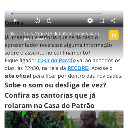
L
o
a
Confira:
d
C
P
V
A
P
F
e
o
l
o
v
u
d
m
a
l
a
l
:
Luís, Vini e JP debatem nomes para convocação da Copa do Mundo | Casa do Patrão
p
y
t
n
l
12
1
Já imaginou a euforia que seria caso o
a
a
ç
s
.
por
Novidades
r
r
a
c
2
t
1
r
l
r
2
apresentador revelasse alguma informação
i
0
1
e
%
l
s
0
e
h
sobre o assunto no confinamento?
e
s
n
a
g
e
r
u
g
Fique ligado!
Casa do Patrão
vai ao ar todos os
n
u
a
d
n
o
d
dias, às 22h30, na tela da
RECORD
. Acesse o
s
o
s
site oficial
para ficar por dentro das novidades.
y
Sobe o som ou desliga de vez?
M
Confira as cantorias que já
V
u
d
o
rolaram na Casa do Patrão
i