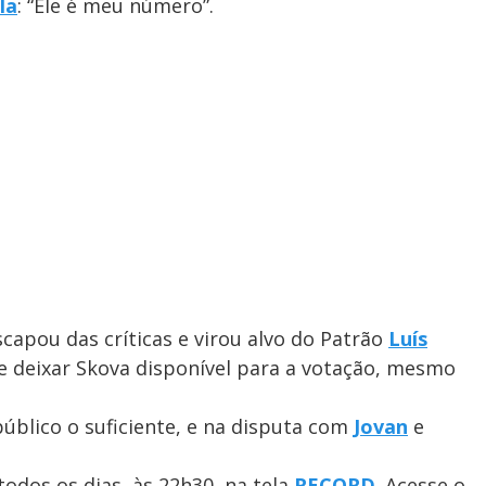
la
: “Ele é meu número”.
capou das críticas e virou alvo do Patrão
Luís
 de deixar Skova disponível para a votação, mesmo
úblico o suficiente, e na disputa com
Jovan
e
todos os dias, às 22h30, na tela
RECORD
. Acesse o