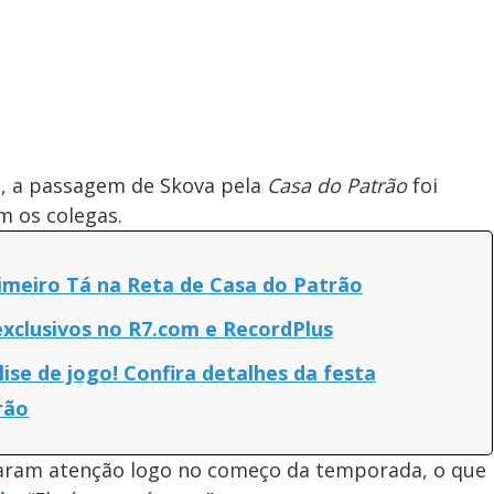
s, a passagem de Skova pela
Casa do Patrão
foi
 os colegas.
meiro Tá na Reta de Casa do Patrão
xclusivos no R7.com e RecordPlus
ise de jogo! Confira detalhes da festa
rão
amaram atenção logo no começo da temporada, o que