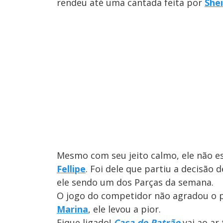
rendeu até uma cantada feita por
Shei
Mesmo com seu jeito calmo, ele não es
Fellipe
. Foi dele que partiu a decisão
ele sendo um dos Parças da semana.
O jogo do competidor não agradou o p
Marina
, ele levou a pior.
Fique ligado!
Casa do Patrão
vai ao ar 