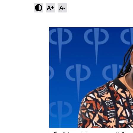
A+
A-