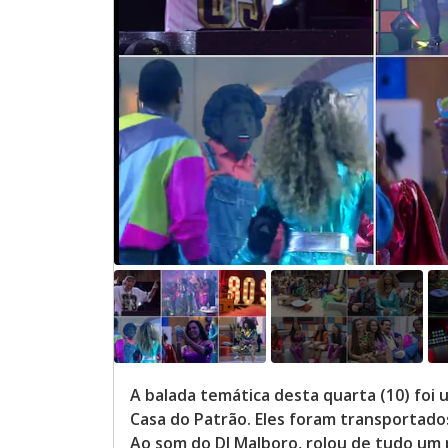
A balada temática desta quarta (10) fo
Casa do Patrão. Eles foram transportados
Ao som do DJ Malboro, rolou de tudo um p