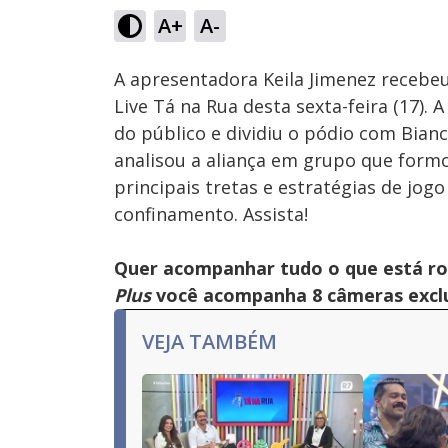
1.05%
A+
A-
Ativar
Som
A apresentadora Keila Jimenez recebeu
Live Tá na Rua desta sexta-feira (17). 
do público e dividiu o pódio com Bia
analisou a aliança em grupo que form
principais tretas e estratégias de j
confinamento. Assista!
Quer acompanhar tudo o que está r
Plus
você acompanha 8 câmeras exclus
VEJA TAMBÉM