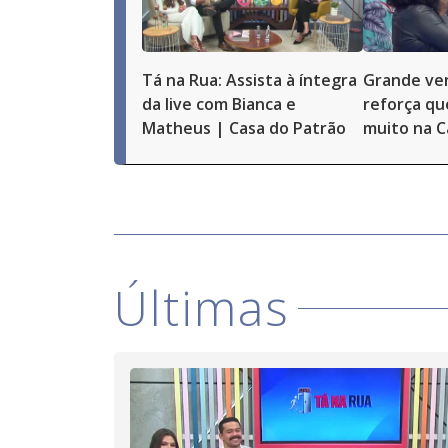
Tá na Rua: Assista à íntegra
Grande ve
da live com Bianca e
reforça qu
Matheus | Casa do Patrão
muito na C
Últimas