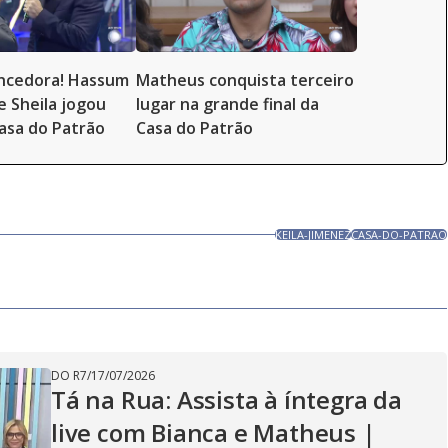
ncedora! Hassum
Matheus conquista terceiro
e Sheila jogou
lugar na grande final da
asa do Patrão
Casa do Patrão
KEILA-JIMENEZ
CASA-DO-PATRAO
DO R7
/
17/07/2026
Tá na Rua: Assista à íntegra da
live com Bianca e Matheus |