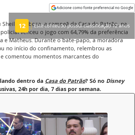
Adicione como fonte preferencial no Google
Velocidade
Opens in new window
 Sheila Barbosa, a campeã da Casa do Patrão, na
12
Este conteúdo possui classificação 12 anos
A policial venceu o jogo com 64,79% da preferência
nca e Matheus. Durante o bate-papo, a moradora
ou no início do confinamento, relembrou as
ogo e comentou momentos marcantes do
olando dentro da
Casa do Patrão
? Só no
Disney
ivas, 24h por dia, 7 dias por semana.