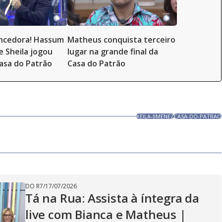
ncedora! Hassum
Matheus conquista terceiro
e Sheila jogou
lugar na grande final da
asa do Patrão
Casa do Patrão
KEILA-JIMENEZ
CASA-DO-PATRAO
DO R7
/
17/07/2026
Tá na Rua: Assista à íntegra da
live com Bianca e Matheus |