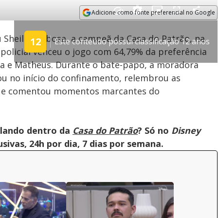
Adicione como fonte preferencial no Google
Velocidade
Opens in new window
 Sheila Barbosa, a campeã da Casa do Patrão, na
12
Este conteúdo possui classificação 12 anos
A policial venceu o jogo com 64,79% da preferência
nca e Matheus. Durante o bate-papo, a moradora
ou no início do confinamento, relembrou as
ogo e comentou momentos marcantes do
olando dentro da
Casa do Patrão
? Só no
Disney
ivas, 24h por dia, 7 dias por semana.