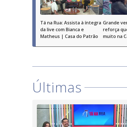
Tá na Rua: Assista à íntegra
Grande ve
da live com Bianca e
reforça qu
Matheus | Casa do Patrão
muito na C
Últimas