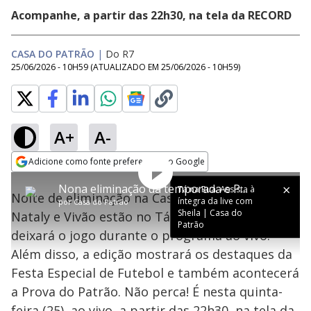
Acompanhe, a partir das 22h30, na tela da RECORD
CASA DO PATRÃO
|
Do R7
25/06/2026 - 10H59
(ATUALIZADO EM
25/06/2026 - 10H59
)
A+
A-
Adicione como fonte preferencial no Google
Tocar
Play
Tá na Rua: Assista à
This
Opens in new window
Próximo
íntegra da live com Sheila |
Nona eliminação da temporada e Prova do Patrão agitam a noite desta quinta (25) na Casa do Patrão
is
Tá na Rua: Assista à
12
Close
Vídeo
Noite de eliminação na Casa do Patrão! Jackson,
a
Casa do Patrão
íntegra da live com
Modal
por
Casa do Patrão
modal
Dialog
Video
Sheila | Casa do
Nataly e Vivão estão no Tá na Reta e um deles
window.
Patrão
This
deixará o jogo durante o programa ao vivo.
modal
can
Além disso, a edição mostrará os destaques da
be
closed
Festa Especial de Futebol e também acontecerá
by
pressing
a Prova do Patrão. Não perca! É nesta quinta-
the
Escape
feira (25), ao vivo, a partir das 22h30, na tela da