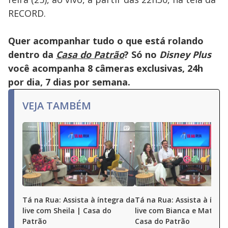
key
or
RECORD.
activating
the
close
button.
Quer acompanhar tudo o que está rolando
dentro da
Casa do Patrão
? Só no
Disney Plus
você acompanha 8 câmeras exclusivas, 24h
por dia, 7 dias por semana.
VEJA TAMBÉM
Tá na Rua: Assista à íntegra da
Tá na Rua: Assista à ínte
live com Sheila | Casa do
live com Bianca e Matheu
Patrão
Casa do Patrão