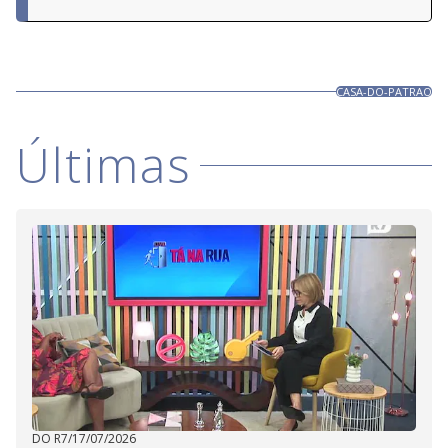
CASA-DO-PATRAO
Últimas
DO R7
/
17/07/2026