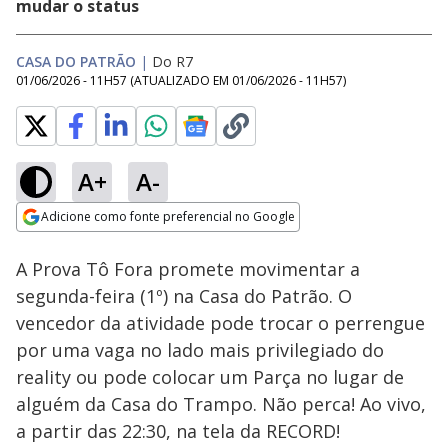
mudar o status
CASA DO PATRÃO
|
Do R7
01/06/2026 - 11H57
(ATUALIZADO EM
01/06/2026 - 11H57
)
A+
A-
Loaded
:
100.00%
Adicione como fonte preferencial no Google
Ativar
Som
Opens in new window
A Prova Tô Fora promete movimentar a
segunda-feira (1º) na Casa do Patrão. O
vencedor da atividade pode trocar o perrengue
por uma vaga no lado mais privilegiado do
reality ou pode colocar um Parça no lugar de
alguém da Casa do Trampo. Não perca! Ao vivo,
a partir das 22:30, na tela da RECORD!