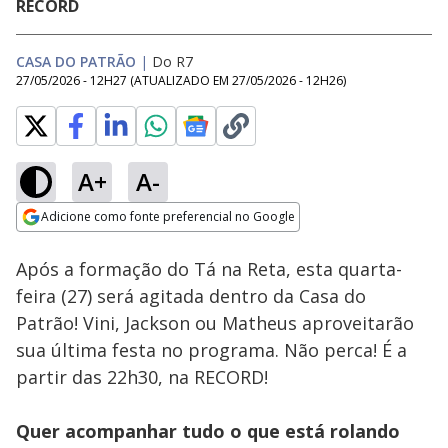
RECORD
CASA DO PATRÃO
|
Do R7
27/05/2026 - 12H27
(ATUALIZADO EM
27/05/2026 - 12H26
)
A+
A-
Loaded
:
100.00%
Adicione como fonte preferencial no Google
Ativar
Som
Opens in new window
Após a formação do Tá na Reta, esta quarta-
feira (27) será agitada dentro da Casa do
Patrão! Vini, Jackson ou Matheus aproveitarão
sua última festa no programa. Não perca! É a
partir das 22h30, na RECORD!
Quer acompanhar tudo o que está rolando