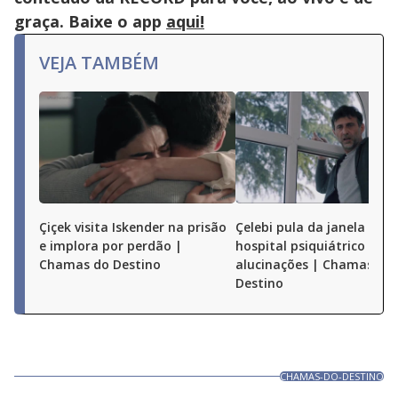
graça. Baixe o app
aqui!
VEJA TAMBÉM
Çiçek visita Iskender na prisão
Çelebi pula da janela de
e implora por perdão |
hospital psiquiátrico após
Chamas do Destino
alucinações | Chamas do
Destino
CHAMAS-DO-DESTINO