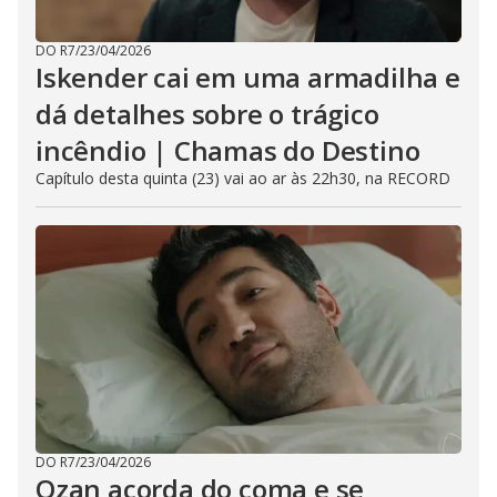
DO R7
/
23/04/2026
Iskender cai em uma armadilha e
dá detalhes sobre o trágico
incêndio | Chamas do Destino
Capítulo desta quinta (23) vai ao ar às 22h30, na RECORD
DO R7
/
23/04/2026
Ozan acorda do coma e se