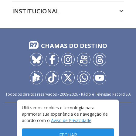
INSTITUCIONAL
CHAMAS DO DESTINO
Todos os direitos reservados - 2009-
2026
- Rádio e Televisão Record S.A
Utilizamos cookies e tecnologia para
CARREIRA
FALE CONOSCO
PRIVACIDADE
aprimorar sua experiência de navegação de
TERMOS E CONDIÇÕES DE USO
acordo com o
Aviso de Privacidade
.
FECHAR