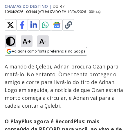
CHAMAS DO DESTINO
|
Do R7
10/04/2026 - 00H44
(ATUALIZADO EM
10/04/2026 - 00H44
)
A+
A-
Loaded
:
86.17%
Adicione como fonte preferencial no Google
Subtitles
Ativar
Som
Opens in new window
A mando de Çelebi, Adnan procura Ozan para
matá-lo. No entanto, Ömer tenta proteger o
amigo e corre para livrá-lo do tiro de Adnan.
Logo em seguida, a notícia de que Ozan estaria
morto começa a circular, e Adnan vai para a
cadeia contar a Çelebi.
O PlayPlus agora é RecordPlus: mais
conteúdo da RECORD para você, ao vivo e de