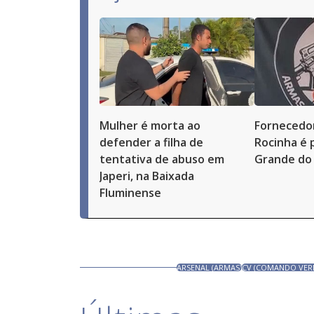
Mulher é morta ao
Fornecedor
defender a filha de
Rocinha é 
tentativa de abuso em
Grande do 
Japeri, na Baixada
Fluminense
ARSENAL (ARMAS)
CV (COMANDO VER