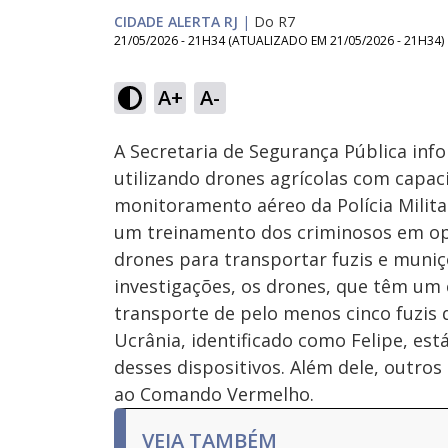
CIDADE ALERTA RJ
|
Do R7
21/05/2026 - 21H34
(ATUALIZADO EM
21/05/2026 - 21H34
)
Loaded
:
18.22%
A+
A-
Ativar
Som
A Secretaria de Segurança Pública in
utilizando drones agrícolas com capac
monitoramento aéreo da Polícia Milita
um treinamento dos criminosos em ope
drones para transportar fuzis e muni
investigações, os drones, que têm um 
transporte de pelo menos cinco fuzis 
Ucrânia, identificado como Felipe, es
desses dispositivos. Além dele, outr
ao Comando Vermelho.
VEJA TAMBÉM