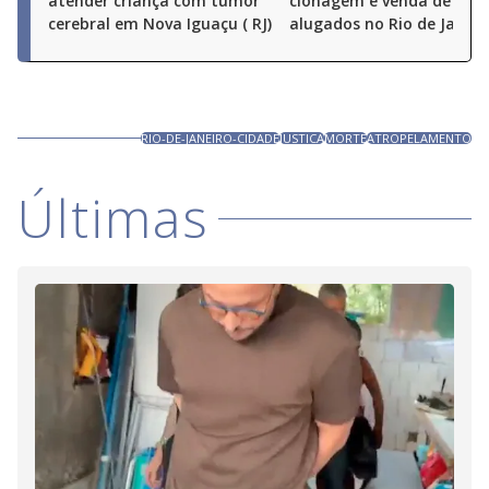
atender criança com tumor
clonagem e venda de carr
cerebral em Nova Iguaçu ( RJ)
alugados no Rio de Janeir
RIO-DE-JANEIRO-CIDADE
JUSTICA
MORTE
ATROPELAMENTO
Últimas