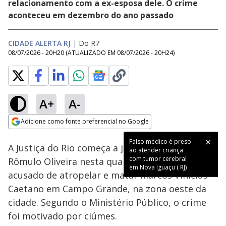
relacionamento com a ex-esposa dele. O crime
aconteceu em dezembro do ano passado
CIDADE ALERTA RJ
|
Do R7
08/07/2026 - 20H20
(ATUALIZADO EM
08/07/2026 - 20H24
)
A+
A-
Loaded
:
33.33%
Adicione como fonte preferencial no Google
Subtitles
Ativar
Som
Opens in new window
Falso médico é preso
A Justiça do Rio começa a julgar o motorista
ao atender criança
com tumor cerebral
Rômulo Oliveira nesta quarta-feira (8). Ele é
em Nova Iguaçu ( RJ)
acusado de atropelar e matar Marcos Vinícius
Caetano em Campo Grande, na zona oeste da
cidade. Segundo o Ministério Público, o crime
foi motivado por ciúmes.