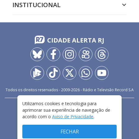
INSTITUCIONAL
CIDADE ALERTA RJ
Todos os direitos reservados - 2009-
2026
- Rádio e Televisão Record S.A
Utilizamos cookies e tecnologia para
CARREIRA
FALE CONOSCO
PRIVACIDADE
aprimorar sua experiência de navegação de
TERMOS E CONDIÇÕES DE USO
acordo com o
Aviso de Privacidade
.
FECHAR