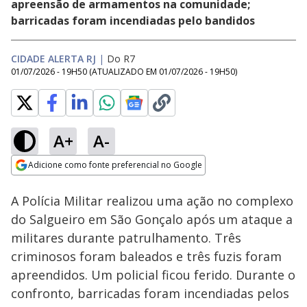
apreensão de armamentos na comunidade;
barricadas foram incendiadas pelo bandidos
CIDADE ALERTA RJ
|
Do R7
01/07/2026 - 19H50
(ATUALIZADO EM
01/07/2026 - 19H50
)
A+
A-
Loaded
:
26.80%
Adicione como fonte preferencial no Google
Subtitles
Ativar
Som
Opens in new window
A Polícia Militar realizou uma ação no complexo
do Salgueiro em São Gonçalo após um ataque a
militares durante patrulhamento. Três
criminosos foram baleados e três fuzis foram
apreendidos. Um policial ficou ferido. Durante o
confronto, barricadas foram incendiadas pelos