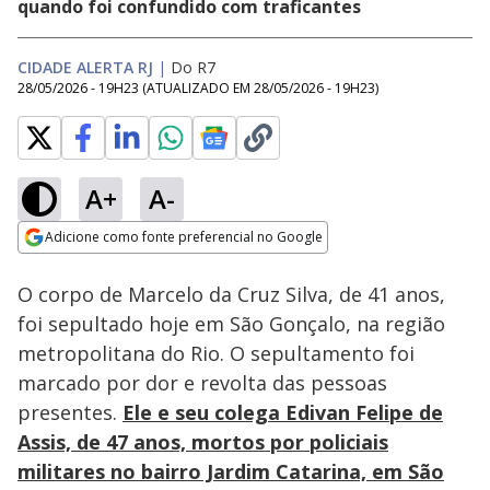
quando foi confundido com traficantes
CIDADE ALERTA RJ
|
Do R7
28/05/2026 - 19H23
(ATUALIZADO EM
28/05/2026 - 19H23
)
A+
A-
Loaded
:
30.31%
Adicione como fonte preferencial no Google
Subtitles
Ativar
Som
Opens in new window
O corpo de Marcelo da Cruz Silva, de 41 anos,
foi sepultado hoje em São Gonçalo, na região
metropolitana do Rio. O sepultamento foi
marcado por dor e revolta das pessoas
presentes.
Ele e seu colega Edivan Felipe de
Assis, de 47 anos, mortos por policiais
militares no bairro Jardim Catarina, em São