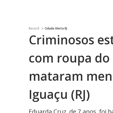
Record
Cidade Alerta RJ
Criminosos es
com roupa do
mataram men
Iguaçu (RJ)
Eduarda Cruz, de 7 anos, foi b