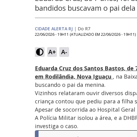
bandidos buscavam o pai dela
CIDADE ALERTA RJ
|
Do R7
22/06/2026 - 19H11
(ATUALIZADO EM
22/06/2026 - 19H11
)
Loaded
:
35.09%
A+
A-
Ativar
Som
Eduarda Cruz dos Santos Bastos, de 7
em Rodilândia, Nova Iguaçu
, na Bai
buscando o pai da menina.
Vizinhos relataram ouvir diversos di
criança contou que pediu para a filha 
Apesar de socorrida ao Hospital Geral
A Polícia Militar isolou a área, e a D
investiga o caso.