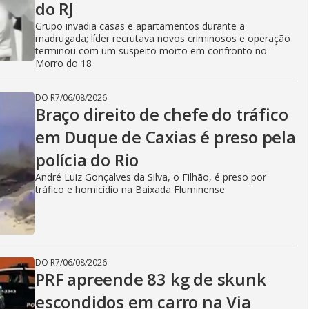
do RJ
Grupo invadia casas e apartamentos durante a
madrugada; líder recrutava novos criminosos e operação
terminou com um suspeito morto em confronto no
Morro do 18
DO R7
/
06/08/2026
Braço direito de chefe do tráfico
em Duque de Caxias é preso pela
polícia do Rio
André Luiz Gonçalves da Silva, o Filhão, é preso por
tráfico e homicídio na Baixada Fluminense
DO R7
/
06/08/2026
PRF apreende 83 kg de skunk
escondidos em carro na Via