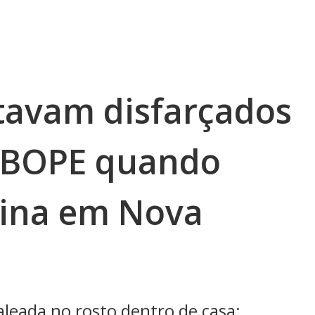
tavam disfarçados
 BOPE quando
ina em Nova
aleada no rosto dentro de casa;