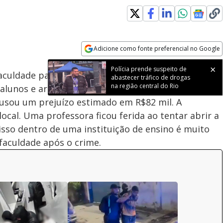
Adicione como fonte preferencial no Google
Subtitles
Velocidade
Opens in new window
Polícia prende suspeito de
culdade particular no Engenho Novo e furtaram 25
abastecer tráfico de drogas
na região central do Rio
 alunos e arrombaram a porta do laboratório. O
ausou um prejuízo estimado em R$82 mil. A
local. Uma professora ficou ferida ao tentar abrir a
 isso dentro de uma instituição de ensino é muito
faculdade após o crime.