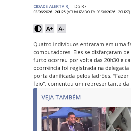
CIDADE ALERTA RJ
|
Do R7
03/06/2026 - 20H25
(ATUALIZADO EM
03/06/2026 - 20H27
)
Loaded
:
59.78%
A+
A-
Ativar
Som
Quatro indivíduos entraram em uma fa
computadores. Eles se disfarçaram de
furto ocorreu por volta das 20h30 e c
ocorrência foi registrada na delegacia 
porta danificada pelos ladrões. "Fazer
feio", comentou um representante da 
VEJA TAMBÉM