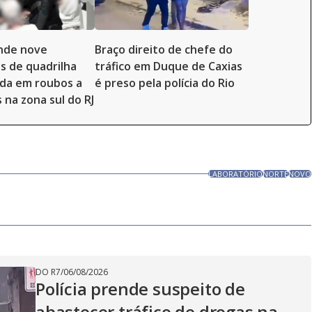
ende nove
Braço direito de chefe do
s de quadrilha
tráfico em Duque de Caxias
ada em roubos a
é preso pela polícia do Rio
 na zona sul do RJ
LABORATÓRIO
NORTE
NOVO
DO R7
/
06/08/2026
Polícia prende suspeito de
abastecer tráfico de drogas na