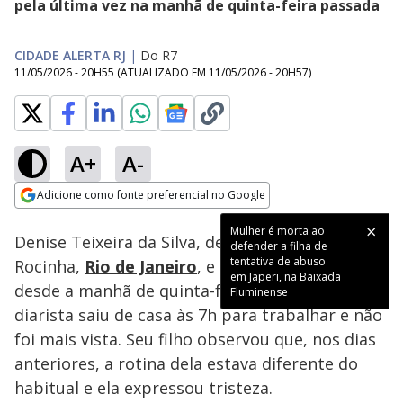
pela última vez na manhã de quinta-feira passada
CIDADE ALERTA RJ
|
Do R7
11/05/2026 - 20H55
(ATUALIZADO EM
11/05/2026 - 20H57
)
A+
A-
Loaded
:
39.37%
Adicione como fonte preferencial no Google
Subtitles
Ativar
Som
Opens in new window
Denise Teixeira da Silva, de 56 anos, vive na
Rocinha,
Rio de Janeiro
, e está desaparecida
desde a manhã de quinta-feira passada. A
diarista saiu de casa às 7h para trabalhar e não
foi mais vista. Seu filho observou que, nos dias
anteriores, a rotina dela estava diferente do
habitual e ela expressou tristeza.