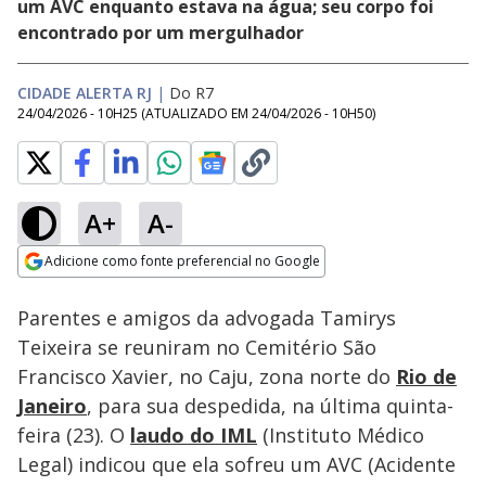
um AVC enquanto estava na água; seu corpo foi
encontrado por um mergulhador
CIDADE ALERTA RJ
|
Do R7
24/04/2026 - 10H25
(ATUALIZADO EM
24/04/2026 - 10H50
)
A+
A-
Loaded
:
14.51%
Adicione como fonte preferencial no Google
Subtitles
Ativar
Som
Opens in new window
Parentes e amigos da advogada Tamirys
Teixeira se reuniram no Cemitério São
Francisco Xavier, no Caju, zona norte do
Rio de
Janeiro
, para sua despedida, na última quinta-
feira (23). O
laudo do IML
(Instituto Médico
Legal) indicou que ela sofreu um AVC (Acidente