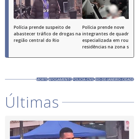
Polícia prende suspeito de
Polícia prende nove
abastecer tráfico de drogas na
integrantes de quadrilha
região central do Rio
especializada em roubos 
residências na zona sul do
MORTE
AFOGAMENTO
POLICIA-CIVIL
RIO-DE-JANEIRO-CIDADE
Últimas