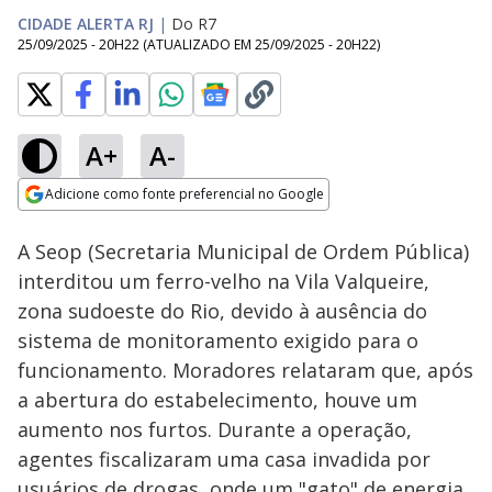
CIDADE ALERTA RJ
|
Do R7
25/09/2025 - 20H22
(ATUALIZADO EM
25/09/2025 - 20H22
)
A+
A-
Loaded
:
40.90%
Adicione como fonte preferencial no Google
Subtitles
Ativar
Som
Opens in new window
A Seop (Secretaria Municipal de Ordem Pública)
interditou um ferro-velho na Vila Valqueire,
zona sudoeste do Rio, devido à ausência do
sistema de monitoramento exigido para o
funcionamento. Moradores relataram que, após
a abertura do estabelecimento, houve um
aumento nos furtos. Durante a operação,
agentes fiscalizaram uma casa invadida por
usuários de drogas, onde um "gato" de energia