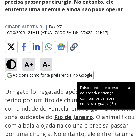
precisa passar por cirurgia. No entanto, ele
enfrenta uma anemia e ainda não pôde operar
CIDADE ALERTA RJ
|
Do R7
16/10/2025 - 21H11
(ATUALIZADO EM
16/10/2025 - 21H17
)
A+
A-
Loaded
:
50.91%
Adicione como fonte preferencial no Google
Subtitles
Ativar
Som
Opens in new window
Falso médico é preso
Um gato foi regatado após ser encontrado
ao atender criança
com tumor cerebral
ferido por um tiro de chumbinho na
em Nova Iguaçu ( RJ)
comunidade do Fontela, em Vargem Grande, na
zona sudoeste do
Rio de Janeiro
. O animal ficou
com a bala alojada na coluna e precisa passar
por uma cirurgia. No entanto, ele enfrenta uma