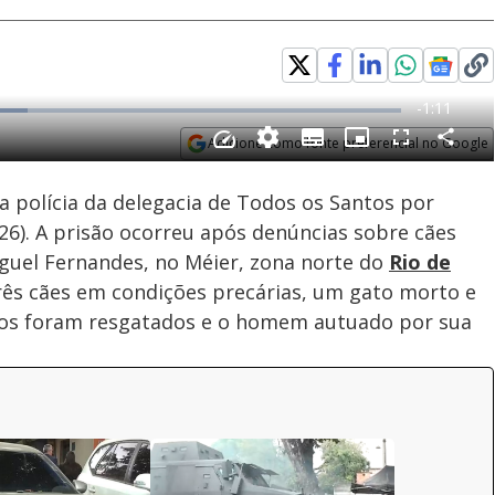
Adicione como fonte preferencial no Google
Subtitles
Velocidade
Opens in new window
 polícia da delegacia de Todos os Santos por
(26). A prisão ocorreu após denúncias sobre cães
uel Fernandes, no Méier, zona norte do
Rio de
rês cães em condições precárias, um gato morto e
nhos foram resgatados e o homem autuado por sua