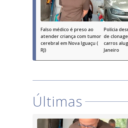
Falso médico é preso ao
Polícia d
atender criança com tumor
de clonag
cerebral em Nova Iguaçu (
carros alu
RJ)
Janeiro
Últimas