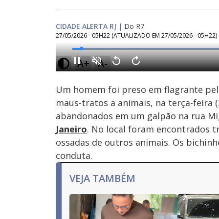
CIDADE ALERTA RJ
|
Do R7
27/05/2026 - 05H22
(ATUALIZADO EM
27/05/2026 - 05H22
)
Loaded
:
49.07%
A+
A-
Ativar
Som
Um homem foi preso em flagrante pela
maus-tratos a animais, na terça-feira 
abandonados em um galpão na rua Mig
Janeiro
. No local foram encontrados t
ossadas de outros animais. Os bichi
conduta.
VEJA TAMBÉM