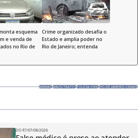
esmonta esquema
Crime organizado desafia o
em e venda de
Estado e amplia poder no
gados no Rio de
Rio de Janeiro; entenda
ANIMAIS
MAUS-TRATOS
POLICIA-CIVIL
RIO-DE-JANEIRO-CIDADE
DO R7
/
07/08/2026
Falso médico é preso ao atender