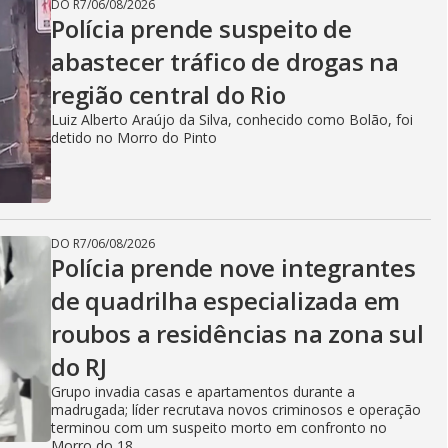
DO R7
/
06/08/2026
Polícia prende suspeito de
abastecer tráfico de drogas na
região central do Rio
Luiz Alberto Araújo da Silva, conhecido como Bolão, foi
detido no Morro do Pinto
DO R7
/
06/08/2026
Polícia prende nove integrantes
de quadrilha especializada em
roubos a residências na zona sul
do RJ
Grupo invadia casas e apartamentos durante a
madrugada; líder recrutava novos criminosos e operação
terminou com um suspeito morto em confronto no
Morro do 18