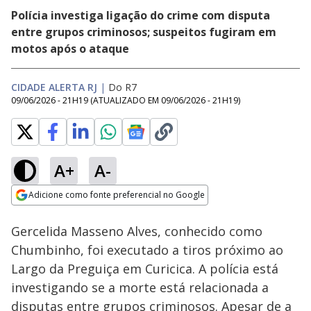
Polícia investiga ligação do crime com disputa
entre grupos criminosos; suspeitos fugiram em
motos após o ataque
CIDADE ALERTA RJ
|
Do R7
09/06/2026 - 21H19
(ATUALIZADO EM
09/06/2026 - 21H19
)
A+
A-
Loaded
:
100.00%
Adicione como fonte preferencial no Google
Subtitles
Ativar
Som
Opens in new window
Falso médico é preso
Gercelida Masseno Alves, conhecido como
ao atender criança
com tumor cerebral
Chumbinho, foi executado a tiros próximo ao
em Nova Iguaçu ( RJ)
Largo da Preguiça em Curicica. A polícia está
investigando se a morte está relacionada a
disputas entre grupos criminosos. Apesar de a