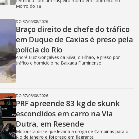
terminou com um suspeito morto em confronto no
Morro do 18
DO R7
/
06/08/2026
Braço direito de chefe do tráfico
em Duque de Caxias é preso pela
polícia do Rio
André Luiz Gonçalves da Silva, o Filhão, é preso por
tráfico e homicídio na Baixada Fluminense
DO R7
/
06/08/2026
PRF apreende 83 kg de skunk
escondidos em carro na Via
Dutra, em Resende
Motorista disse que levaria a droga de Campinas para o
Rio de Janeiro e foi preso em flagrante