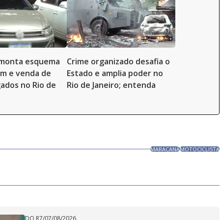
esmonta esquema
Crime organizado desafia o
em e venda de
Estado e amplia poder no
gados no Rio de
Rio de Janeiro; entenda
MARACANÃ
MOTOCICLISTA
DO R7
/
07/08/2026