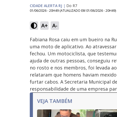
CIDADE ALERTA RJ
|
Do R7
01/06/2026 - 20H49
(ATUALIZADO EM
01/06/2026 - 20H49
)
Loaded
:
40.72%
A+
A-
Ativar
Som
Fabiana Rosa caiu em um bueiro na Ru
uma moto de aplicativo. Ao atravessar
fechou. Um motociclista, que testemun
ajuda de outras pessoas, conseguiu ret
no rosto e nos membros, foi levada ao
relataram que homens haviam mexido 
furtar cabos. A Secretaria Municipal 
responsabilidade de uma empresa parti
VEJA TAMBÉM