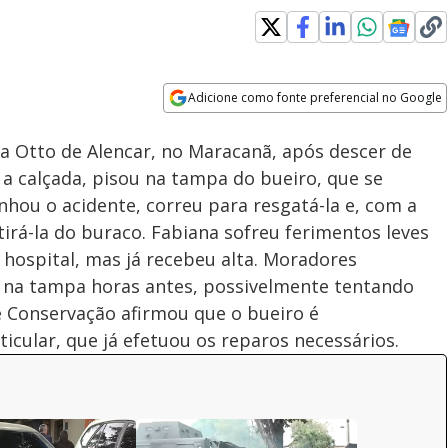
Adicione como fonte preferencial no Google
Subtitles
Velocidade
Opens in new window
a Otto de Alencar, no Maracanã, após descer de
 a calçada, pisou na tampa do bueiro, que se
hou o acidente, correu para resgatá-la e, com a
irá-la do buraco. Fabiana sofreu ferimentos leves
 hospital, mas já recebeu alta. Moradores
na tampa horas antes, possivelmente tentando
de Conservação afirmou que o bueiro é
cular, que já efetuou os reparos necessários.