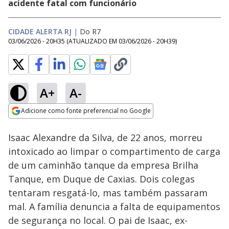
acidente fatal com funcionário
CIDADE ALERTA RJ
|
Do R7
03/06/2026 - 20H35
(ATUALIZADO EM
03/06/2026 - 20H39
)
A+
A-
Loaded
:
25.27%
Adicione como fonte preferencial no Google
Subtitles
Ativar
Som
Opens in new window
Isaac Alexandre da Silva, de 22 anos, morreu
intoxicado ao limpar o compartimento de carga
de um caminhão tanque da empresa Brilha
Tanque, em Duque de Caxias. Dois colegas
tentaram resgatá-lo, mas também passaram
mal. A família denuncia a falta de equipamentos
de segurança no local. O pai de Isaac, ex-