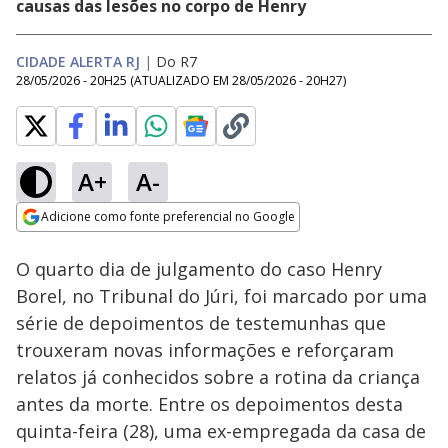
causas das lesões no corpo de Henry
CIDADE ALERTA RJ
|
Do R7
28/05/2026 - 20H25
(ATUALIZADO EM
28/05/2026 - 20H27
)
A+
A-
Loaded
:
51.39%
Adicione como fonte preferencial no Google
Subtitles
Ativar
Som
Opens in new window
O quarto dia de julgamento do caso Henry
Borel, no Tribunal do Júri, foi marcado por uma
série de depoimentos de testemunhas que
trouxeram novas informações e reforçaram
relatos já conhecidos sobre a rotina da criança
antes da morte. Entre os depoimentos desta
quinta-feira (28), uma ex-empregada da casa de