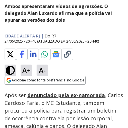
Ambos apresentaram vídeos de agressões. O
delegado Alan Luxardo afirma que a polícia vai
apurar as versões dos dois
CIDADE ALERTA RJ
|
Do R7
24/06/2025 - 20H40
(ATUALIZADO EM
24/06/2025 - 20H40
)
A+
A-
Loaded
:
16.26%
Adicione como fonte preferencial no Google
Subtitles
Ativar
Som
Opens in new window
Após ser
denunciado pela ex-namorada
, Carlos
Cardoso Faria, o MC Estudante, também
procurou a polícia para registrar um boletim
de ocorrência contra ela por lesão corporal,
ameaça, calúnia e danos. O delegado Alan