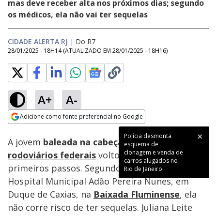
mas deve receber alta nos próximos dias; segundo
os médicos, ela não vai ter sequelas
CIDADE ALERTA RJ
|
Do R7
28/01/2025 - 18H14
(ATUALIZADO EM
28/01/2025 - 18H16
)
A+
A-
Loaded
:
39.45%
Adicione como fonte preferencial no Google
Subtitles
Ativar
Som
Opens in new window
Polícia desmonta
A jovem
baleada na cabeça por policiais
esquema de
clonagem e venda de
rodoviários federais
voltou a falar e deu os
carros alugados no
primeiros passos. Segundo a equipe médica do
Rio de Janeiro
Hospital Municipal Adão Pereira Nunes, em
Duque de Caxias, na
Baixada Fluminense
, ela
não corre risco de ter sequelas. Juliana Leite