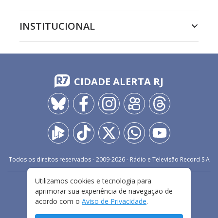
INSTITUCIONAL
CIDADE ALERTA RJ
Todos os direitos reservados - 2009-
2026
- Rádio e Televisão Record S.A
Utilizamos cookies e tecnologia para
CARREIRA
FALE CONOSCO
PRIVACIDADE
aprimorar sua experiência de navegação de
TERMOS E CONDIÇÕES DE USO
acordo com o
Aviso de Privacidade
.