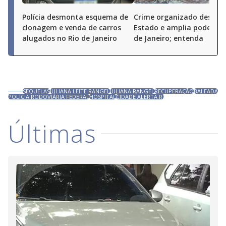
Polícia desmonta esquema de
Crime organizado desafia
clonagem e venda de carros
Estado e amplia poder no
alugados no Rio de Janeiro
de Janeiro; entenda
SEQUELAS
JULIANA LEITE RANGEL
JULIANA RANGEL
RECUPERAÇÃO
BALEADA
POLÍCIA RODOVIÁRIA FEDERAL
HOSPITAL
CIDADE ALERTA RJ
Últimas