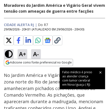
Moradores do Jardim América e Vigário Geral vivem
tensão com ameaças de guerra entre facções
CIDADE ALERTA RJ
|
Do R7
29/06/2026 - 20H31
(ATUALIZADO EM
29/06/2026 - 20H30
)
A+
A-
Loaded
:
31.51%
Adicione como fonte preferencial no Google
Subtitles
Ativar
Som
Opens in new window
Falso médico é preso
No Jardim América e Vigário Geral, bairros da
ao atender criança
com tumor cerebral
zona norte do Rio de Janeiro, muros
em Nova Iguaçu ( RJ)
amanheceram pichados com referências ao
Comando Vermelho. As pichações, que
apareceram durante a madrugada, mencionam
traficantes conhecidos como Urso, Andrei e