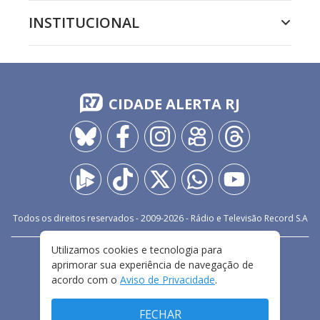
INSTITUCIONAL
CIDADE ALERTA RJ
Todos os direitos reservados - 2009-
2026
- Rádio e Televisão Record S.A
Utilizamos cookies e tecnologia para
CARREIRA
FALE CONOSCO
PRIVACIDADE
aprimorar sua experiência de navegação de
TERMOS E CONDIÇÕES DE USO
acordo com o
Aviso de Privacidade
.
FECHAR