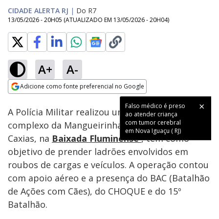
CIDADE ALERTA RJ
|
Do R7
13/05/2026 - 20H05
(ATUALIZADO EM
13/05/2026 - 20H04
)
A+
A-
Loaded
:
41.73%
Adicione como fonte preferencial no Google
Subtitles
Ativar
Som
Opens in new window
Falso médico é preso
A Polícia Militar realizou uma operação no
ao atender criança
com tumor cerebral
complexo da Mangueirinha, em Duque de
em Nova Iguaçu ( RJ)
Caxias, na
Baixada Fluminense
, tem como
objetivo de prender ladrões envolvidos em
roubos de cargas e veículos. A operação contou
com apoio aéreo e a presença do BAC (Batalhão
de Ações com Cães), do CHOQUE e do 15º
Batalhão.