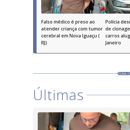
Falso médico é preso ao
Polícia d
atender criança com tumor
de clonag
cerebral em Nova Iguaçu (
carros alu
RJ)
Janeiro
ZONA O
Últimas