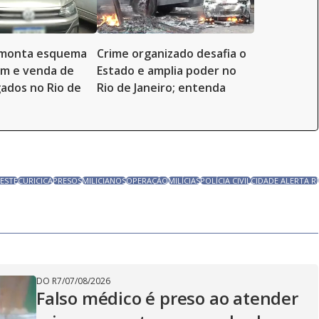
esmonta esquema
Crime organizado desafia o
em e venda de
Estado e amplia poder no
gados no Rio de
Rio de Janeiro; entenda
ESTE
CURICICA
PRESOS
MILICIANOS
OPERAÇÃO
MILÍCIAS
POLÍCIA CIVIL
CIDADE ALERTA RJ
DO R7
/
07/08/2026
Falso médico é preso ao atender