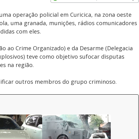
Subtitles
Velocidade
Opens in new window
uma operação policial em Curicica, na zona oeste
stola, uma granada, munições, rádios comunicadores
didas com eles.
são ao Crime Organizado) e da Desarme (Delegacia
plosivos) teve como objetivo sufocar disputas
tes na região.
tificar outros membros do grupo criminoso.