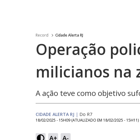
Record
Cidade Alerta RJ
Operação polic
milicianos na 
A ação teve como objetivo sufo
CIDADE ALERTA RJ
|
Do R7
18/02/2025 - 15H09
(ATUALIZADO EM
18/02/2025 - 15H11
)
Loaded
:
41.80%
A+
A-