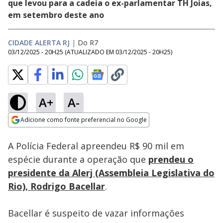
que levou para a cadeia o ex-parlamentar TH Joias,
em setembro deste ano
CIDADE ALERTA RJ
|
Do R7
03/12/2025 - 20H25
(ATUALIZADO EM
03/12/2025 - 20H25
)
A+
A-
Loaded
:
24.99%
Adicione como fonte preferencial no Google
Subtitles
Ativar
Som
Opens in new window
A Polícia Federal apreendeu R$ 90 mil em
espécie durante a operação que
prendeu o
presidente da Alerj (Assembleia Legislativa do
Rio), Rodrigo Bacellar
.
Bacellar é suspeito de vazar informações