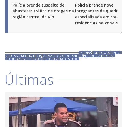
Polícia prende suspeito de
Polícia prende nove
abastecer tráfico de drogas na
integrantes de quadrilha
região central do Rio
especializada em roubos 
residências na zona sul do
TH-JOIAS
RODRIGO-BACELLAR
ALERJ-ASSEMBLEIA-LEGISLATIVA-DO-RIO-DE-JANEIRO
PF (POLÍCIA FEDERAL)
RIO DE JANEIRO (CIDADE)
RIO DE JANEIRO (ESTADO)
Últimas