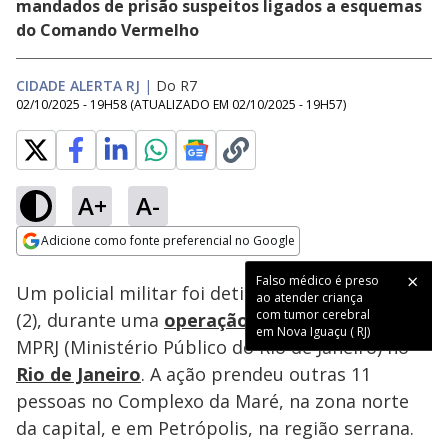
mandados de prisão suspeitos ligados a esquemas
do Comando Vermelho
CIDADE ALERTA RJ
|
Do R7
02/10/2025 - 19H58
(ATUALIZADO EM
02/10/2025 - 19H57
)
A+
A-
Loaded
:
41.58%
Adicione como fonte preferencial no Google
Subtitles
Ativar
Som
Opens in new window
Falso médico é preso
Um policial militar foi detido, nesta quinta-feira
ao atender criança
com tumor cerebral
(2), durante uma
operação
da Polícia Civil e do
em Nova Iguaçu ( RJ)
MPRJ (Ministério Público do Rio de Janeiro) no
Rio de Janeiro
. A ação prendeu outras 11
pessoas no Complexo da Maré, na zona norte
da capital, e em Petrópolis, na região serrana.