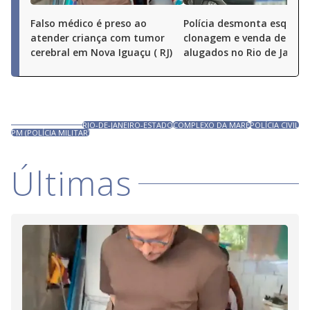
Falso médico é preso ao
Polícia desmonta esquem
atender criança com tumor
clonagem e venda de carr
cerebral em Nova Iguaçu ( RJ)
alugados no Rio de Janeir
RIO-DE-JANEIRO-ESTADO
COMPLEXO DA MARÉ
POLÍCIA CIVIL
PM (POLÍCIA MILITAR)
Últimas