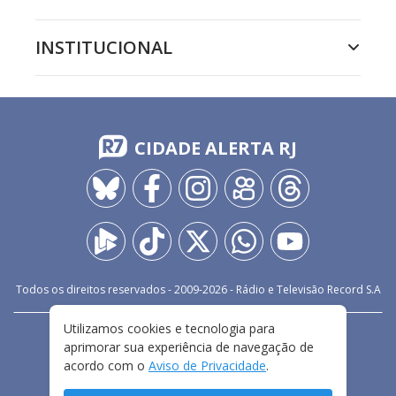
INSTITUCIONAL
CIDADE ALERTA RJ
Todos os direitos reservados - 2009-
2026
- Rádio e Televisão Record S.A
Utilizamos cookies e tecnologia para
CARREIRA
FALE CONOSCO
PRIVACIDADE
aprimorar sua experiência de navegação de
TERMOS E CONDIÇÕES DE USO
acordo com o
Aviso de Privacidade
.