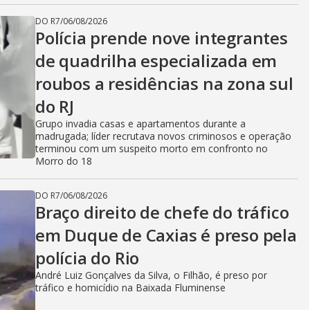
DO R7
/
06/08/2026
Polícia prende nove integrantes
de quadrilha especializada em
roubos a residências na zona sul
do RJ
Grupo invadia casas e apartamentos durante a
madrugada; líder recrutava novos criminosos e operação
terminou com um suspeito morto em confronto no
Morro do 18
DO R7
/
06/08/2026
Braço direito de chefe do tráfico
em Duque de Caxias é preso pela
polícia do Rio
André Luiz Gonçalves da Silva, o Filhão, é preso por
tráfico e homicídio na Baixada Fluminense