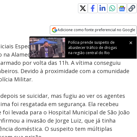
Adicione como fonte preferencial no Google
Subtitles
Velocidade
Opens in new window
Polícia prende suspeito de
liciais Especiais (BOPE) resgataram uma mulher de
abastecer tráfico de drogas
na região central do Rio
 na Alameda Pica- Paus, Pavuna. O suspeito, Jorge
 armado por volta das 11h. A vítima conseguiu
mbeiros. Devido à proximidade com a comunidade
lícia Militar.
depois se suicidar, mas fugiu ao ver os agentes
ima foi resgatada em segurança. Ela recebeu
oi levada para o Hospital Municipal de São João
nfirmou a invasão de Jorge Luiz, que já tinha
lência doméstica. O suspeito tem múltiplas