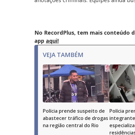
anotações criminais. Equipes ainda bu
No RecordPlus, tem mais conteúdo da
app
aqui!
VEJA TAMBÉM
Polícia prende suspeito de
Polícia pr
abastecer tráfico de drogas
integrante
na região central do Rio
especializ
residências