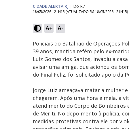
CIDADE ALERTA RJ
|
Do R7
18/05/2026 - 21H15
(ATUALIZADO EM
18/05/2026 - 21H15
)
Loaded
:
59.79%
A+
A-
Ativar
Som
Policiais do Batalhão de Operações Po
39 anos, mantida refém pelo ex-marido
Luiz Gomes dos Santos, invadiu a casa
avisar uma amiga, que acionou os bo
do Final Feliz, foi solicitado apoio da Po
Jorge Luiz ameaçava matar a mulher e 
chegarem. Após uma hora e meia, a vít
atendimento do Corpo de Bombeiros e f
de Meriti. No depoimento à polícia, co
medidas protetivas contra ele por vio